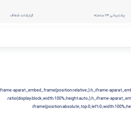
پشتیبانی 24 ساعته
گزارشات شفاف
_iframe-aparat_embed_frame{position:relative;}.h_iframe-aparat_e
.ratio{display:block;width:100%;height:auto;}.h_iframe-aparat_
iframe{position:absolute;top:0;left:0;width:100%;h