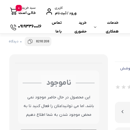
0
سبد خرید
کاربری
خالی است
ورود / ثبت نام
خدمات
خرید
تماس
09193360016
همکاری
حضوری
با ما
0 دیدگاه
8293208
همکاری با ما
همکاری در فروش
 پوشش
ناموجود
این محصول در حال حاضر موجود نمی
باشد، اما می توانیداعلان را فعال کنید تا به
محض موجود شدن به شما اطلاع دهیم