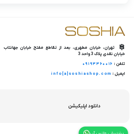
تهران، خیابان مطهری، بعد از تقاطع مفتح خیابان جهانتاب
خیابان نقدی پلاک 3 واحد 3
تلفن :
09193360016
ایمیل :
info[a]soshiashop.com
دانلود اپلیکیشن
پشتیبانی واتس آپ