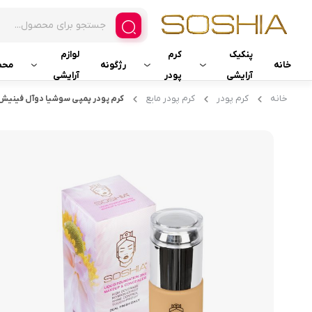
پنکیک
کرم
لوازم
خانه
رژگونه
محص
آرایشی
پودر
آرایشی
خانه
کرم پودر
کرم پودر مایع
کرم پودر پمپی سوشیا دوآل فینیش 31
پنکیک فشرده ضدآب
کرم موس
کیف آرایشی
پنکیک دوال فینیش
کرم پودر مایع
پد هیدرو
پنکیک ابریشمی دوکاره
کرم پودر فشرده دوال فینیش
کرم پودر فشرده