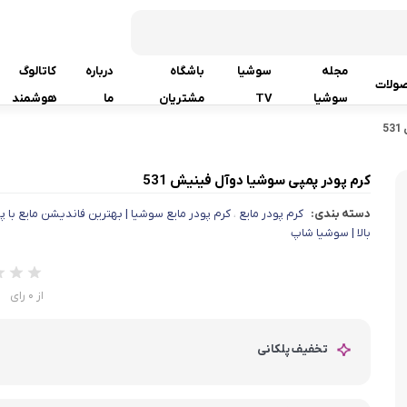
مجله
سوشیا
باشگاه
درباره
کاتالوگ
ولات
سوشیا
TV
مشتریان
ما
هوشمند
5
کرم پودر پمپی سوشیا دوآل فینیش 531
دسته بندی:
کرم پودر مایع
کرم پودر مایع سوشیا | بهترین فاندیشن مایع با
،
بالا | سوشیا شاپ
از 0 رای
تخفیف پلکانی