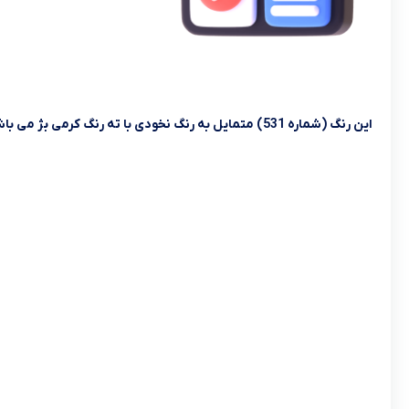
این رنگ (شماره 531) متمایل به رنگ نخودی با ته رنگ کرمی بژ می باشد که در طیف رنگی روشن متوسط با تناژ خنثی قرار دارد.