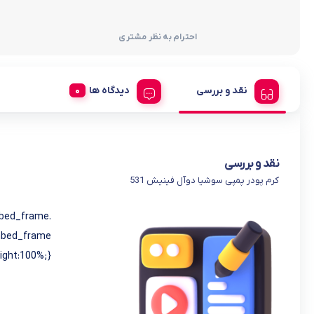
احترام به نظر مشتری
نقد و بررسی
دیدگاه ها
نقد و بررسی
کرم پودر پمپی سوشیا دوآل فینیش 531
mbed_frame
embed_frame
eight:100%;}