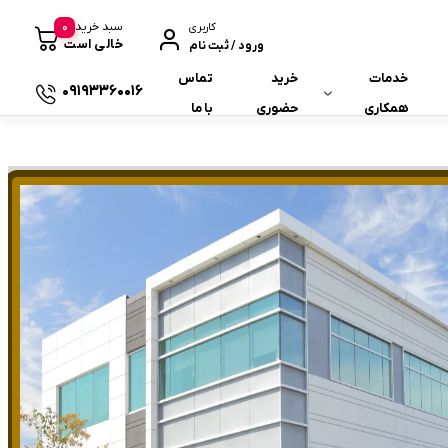
0
سبد خرید
کاربری
خالی است
ورود / ثبت نام
خدمات
خرید
تماس
09193360016
همکاری
حضوری
با ما
همکاری با ما
همکاری در فروش