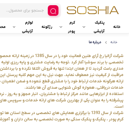
پنکیک
کرم
لوازم
خانه
رژگونه
محص
آرایشی
پودر
آرایشی
خانه
درباره ما
پنکیک فشرده ضدآب
کرم موس
کیف آرایشی
شرکت آزالیا رخ آرای طنین فعالیت خود را در
پنکیک دوال فینیش
کرم پودر مایع
پد هیدرو
تخصصی با برند سوشیا آغاز کرد .توجه به رضایت مشتری و پایه ریزی اول
مداری باعث گردید تا از همان ابتدا تنها به فروش اکتفا نکرده و با برداشتن 
پنکیک ابریشمی دوکاره
کرم پودر فشرده دوال فینیش
مراقبت از کیفیت نیز معطوف نماید. جهت نیل به این مهم کلیه پرسنل این
ارائه هرگونه خدمات ارتباط خود را با مشتری قطع ننموده و ضمن اطمینان ی
کرم پودر فشرده
خدمات دریافتی، همواره گوش شنوایی صدای آن ها باشند.
استفاده از ابزارهایی مانند مرکز ارتباط با مشتریان، انبار مجهز و به روز ، 
پیشرفته را به عنوان یکی از بهترین شرکت های ارائه خدمات و سرویس ها
است.
شرکت از سال 1393 با برگزاری همایش های تخصصی در سطح استان 
کرم پودر ، پنکیک و پنکیک سنگی به صورت تخصصی به سالن داران و آموزشگ