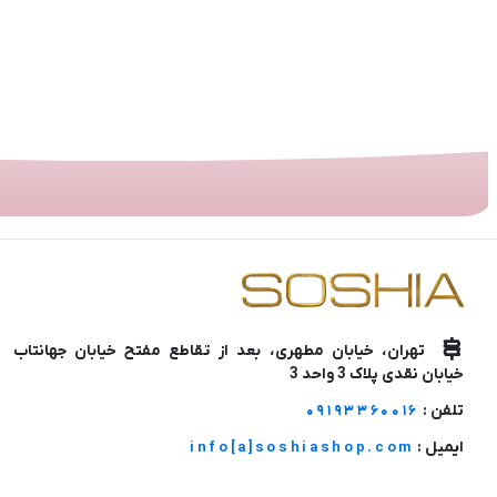
تهران، خیابان مطهری، بعد از تقاطع مفتح خیابان جهانتاب
خیابان نقدی پلاک 3 واحد 3
تلفن :
09193360016
ایمیل :
info[a]soshiashop.com