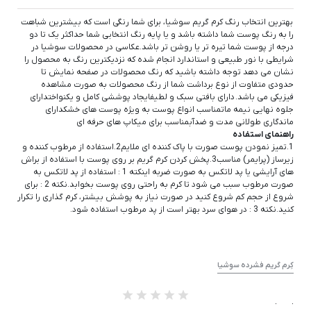
بهترین انتخاب رنگ کرم گریم سوشیا، برای شما رنگی است که بیشترین شباهت
را به رنگ پوست شما داشته باشد و یا پایه رنگ انتخابی شما حداکثر یک تا دو
درجه از پوست شما تیره تر یا روشن تر باشد.عکاسی در محصولات سوشیا در
شرایطی با نور طبیعی و استاندارد انجام شده که نزدیکترین رنگ به محصول را
نشان می دهد توجه داشته باشید که رنگ محصولات در صفحه نمایش تا
حدودی متفاوت از نوع برداشت شما از رنگ محصولات به صورت مشاهده
فیزیکی می باشد. دارای بافتی سبک و لطیفایجاد پوششی کامل و یکنواختدارای
جلوه نهایی نیمه ماتمناسب انواع پوست به ویژه پوست های خشکدارای
ماندگاری طولانی مدت و ضدآبمناسب برای میکاپ های حرفه ای
راهنمای استفاده
1.تمیز نمودن پوست صورت با پاک کننده ای ملایم2.استفاده از مرطوب کننده و
زیرساز (پرایمر) مناسب3.پخش کردن کرم گریم بر روی پوست با استفاده از براش
های آرایشی یا پد لاتکس به صورت ضربه اینکته 1 : استفاده از پد لاتکس به
صورت مرطوب سبب می شود تا کرم به راحتی روی پوست بخوابد.نکته 2 : برای
شروع از حجم کم شروع کنید در صورت نیاز به پوشش بیشتر، کرم گذاری را تکرار
کنید.نکته 3 : در هوای سرد بهتر است از پد مرطوب استفاده شود.
کِرم گریم فشرده سوشیا
از 0 رای