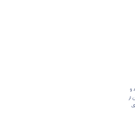
 و
 از
گ