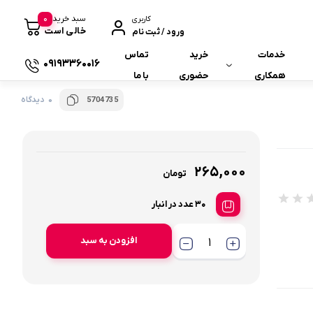
0
سبد خرید
کاربری
خالی است
ورود / ثبت نام
خدمات
خرید
تماس
09193360016
همکاری
حضوری
با ما
0 دیدگاه
5704735
همکاری با ما
همکاری در فروش
265,000
تومان
30 عدد در انبار
افزودن به سبد