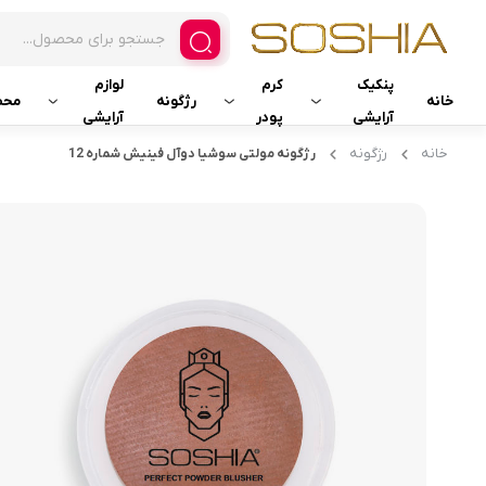
پنکیک
کرم
لوازم
خانه
رژگونه
محص
آرایشی
پودر
آرایشی
خانه
رژگونه
رژگونه مولتی سوشیا دوآل فینیش شماره 12
پنکیک فشرده ضدآب
کرم موس
کیف آرایشی
پنکیک دوال فینیش
کرم پودر مایع
پد هیدرو
پنکیک ابریشمی دوکاره
کرم پودر فشرده دوال فینیش
کرم پودر فشرده