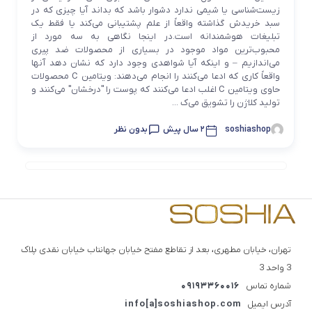
زیست‌شناسی یا شیمی ندارد دشوار باشد که بداند آیا چیزی که در
سبد خریدش گذاشته واقعاً از علم پشتیبانی می‌کند یا فقط یک
تبلیغات هوشمندانه است.در اینجا نگاهی به سه مورد از
محبوب‌ترین مواد موجود در بسیاری از محصولات ضد پیری
می‌اندازیم – و اینکه آیا شواهدی وجود دارد که نشان دهد آنها
واقعاً کاری که ادعا می‌کنند را انجام می‌دهند: ویتامین C محصولات
حاوی ویتامین C اغلب ادعا می‌کنند که پوست را "درخشان" می‌کنند و
تولید کلاژن را تشویق می‌ک ...
soshiashop
2 سال پیش
بدون نظر
تهران، خیابان مطهری، بعد از تقاطع مفتح خیابان جهانتاب خیابان نقدی پلاک
3 واحد 3
شماره تماس
09193360016
آدرس ایمیل
info[a]soshiashop.com